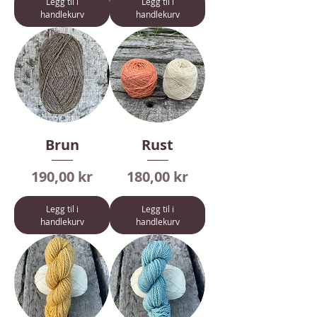
Legg til i
Legg til i
handlekurv
handlekurv
Brun
Rust
Pris
Pris
190,00 kr
180,00 kr
Legg til i
Legg til i
handlekurv
handlekurv