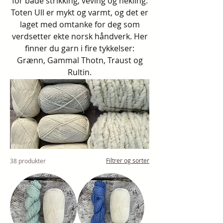
for både strikking, veving og hekling.
Toten Ull er mykt og varmt, og det er
laget med omtanke for deg som
verdsetter ekte norsk håndverk. Her
finner du garn i fire tykkelser:
Grænn, Gammal Thotn, Traust og
Rultin.
Filtrer og sorter
38 produkter