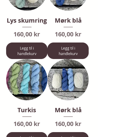
Lys skumring
Mørk blå
Pris
Pris
160,00 kr
160,00 kr
Legg til i
Legg til i
handlekurv
handlekurv
Turkis
Mørk blå
Pris
Pris
160,00 kr
160,00 kr