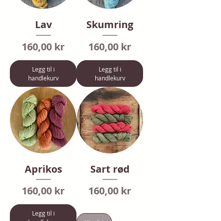
Lav
Skumring
Pris
Pris
160,00 kr
160,00 kr
Legg til i
Legg til i
handlekurv
handlekurv
Aprikos
Sart rød
Pris
Pris
160,00 kr
160,00 kr
Legg til i