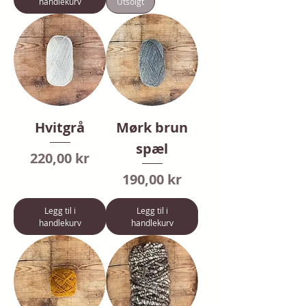
handlekurv
Utsolgt
Hvitgrå
Mørk brun
spæl
Pris
220,00 kr
Pris
190,00 kr
Legg til i
Legg til i
handlekurv
handlekurv