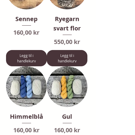
Sennep
Ryegarn
svart flor
Pris
160,00 kr
Pris
550,00 kr
Legg til i
Legg til i
handlekurv
handlekurv
Himmelblå
Gul
Pris
Pris
160,00 kr
160,00 kr