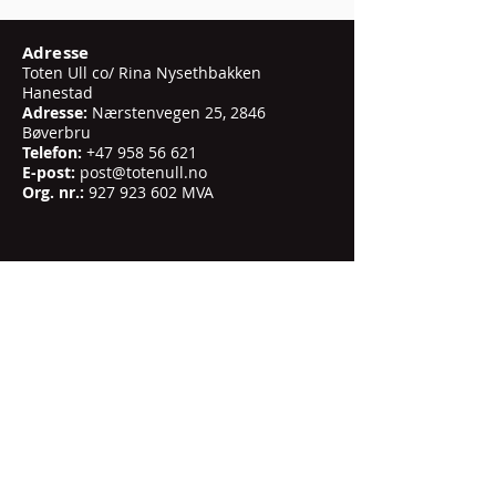
Adresse
Toten Ull co/ Rina Nysethbakken
Hanestad
Adresse:
Nærstenvegen 25, 2846
Bøverbru
Telefon:
+47 958 56 621
E-post:
post@totenull.no
Org. nr.:
927 923 602
MVA