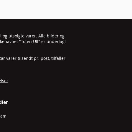
Pris
160,00 kr
 og utsolgte varer. Alle bilder og
kenavnet "Toten Ull" er underlagt
varer tilsendt pr. post, tilfaller
elser
dier
gram