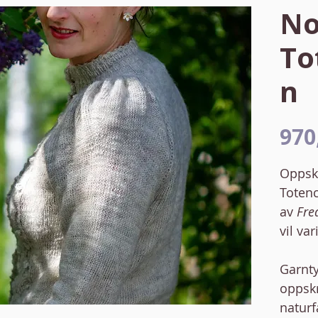
No
To
n
970
Oppskr
Totenc
av
Fre
vil var
Garnt
oppskr
naturf