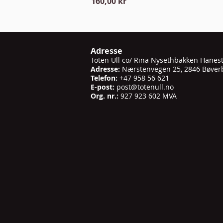
Pris
160,00 kr
Adresse
Toten Ull co/ Rina Nysethbakken Hanes
Adresse:
Nærstenvegen 25, 2846 Bøver
Telefon:
+47 958 56 621
E-post:
post@totenull.no
Org. nr.:
927 923 602 MVA