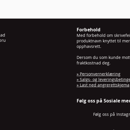
Forbehold
tad
Med forbehold om skrivefeil
bru
produktnavn knyttet til mer
opphavsrett.
Dersom du som kunde mottar 
fraktkostnad deg.
» Personvernerklæring
» Salgs- og leveringsbeting
» Last ned angrerettskjema
Følg oss på Sosiale me
Følg oss på Insta