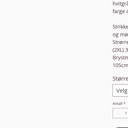
hvitgr
farge 
Strikk
og møn
Strørre
(2XL) 
Brystm
105cm
Størr
Velg
Antall
*