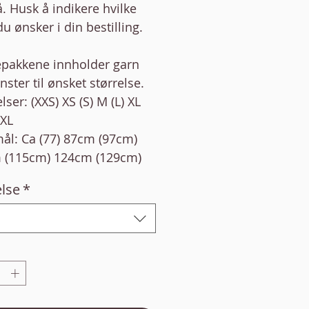
å. Husk å indikere hvilke
du ønsker i din bestilling.
epakkene innholder garn
ster til ønsket størrelse.
lser: (XXS) XS (S) M (L) XL
3XL
ål: Ca (77) 87cm (97cm)
 (115cm) 124cm (129cm)
else
*