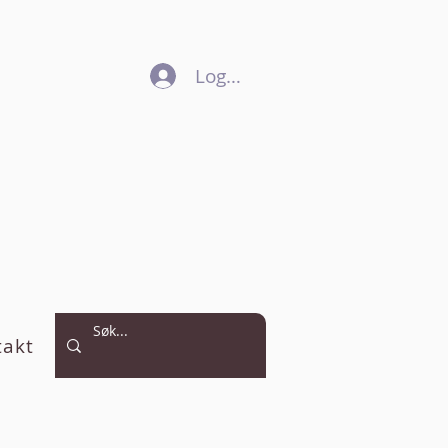
Logg inn
takt