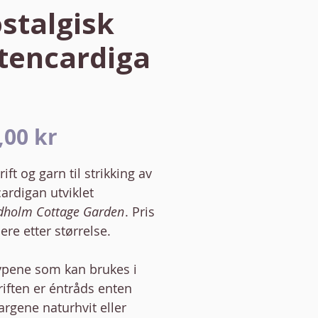
stalgisk
tencardiga
Pris
,00 kr
ift og garn til strikking av
ardigan utviklet
dholm Cottage Garden
. Pris
iere etter størrelse.
ypene som kan brukes i
iften er éntråds enten
argene naturhvit eller