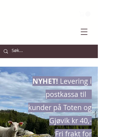
NYHET!
Levering i
postkassa til
kunder på Toten og
Gjøvik kr 40,-
Fri frakt for