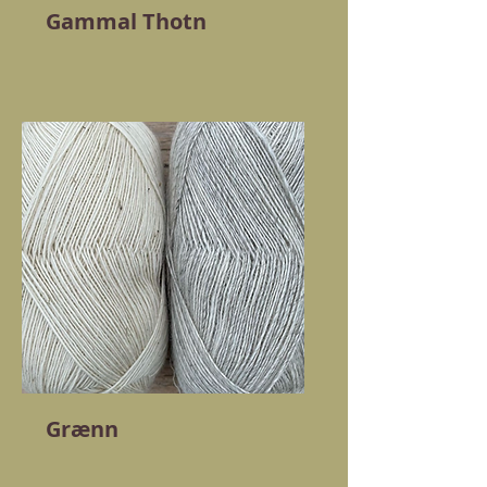
Gammal Thotn
Grænn